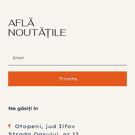
AFLĂ
NOUTĂȚILE
Trimite
Ne găsiți în
Otopeni, jud Ilfov
Strada Oașului, nr 12