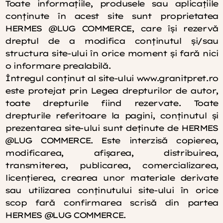
Toate informaţiile, produsele sau aplicaţiile
conţinute în acest site sunt proprietatea
HERMES @LUG COMMERCE, care îşi rezervă
dreptul de a modifica conţinutul şi/sau
structura site-ului în orice moment şi fară nici
o informare prealabilă.
Întregul conţinut al site-ului www.granitpret.ro
este protejat prin Legea drepturilor de autor,
toate drepturile fiind rezervate. Toate
drepturile referitoare la pagini, conţinutul şi
prezentarea site-ului sunt deţinute de HERMES
@LUG COMMERCE. Este interzisă copierea,
modificarea, afişarea, distribuirea,
transmiterea, publicarea, comercializarea,
licenţierea, crearea unor materiale derivate
sau utilizarea conţinutului site-ului în orice
scop fară confirmarea scrisă din partea
HERMES @LUG COMMERCE.