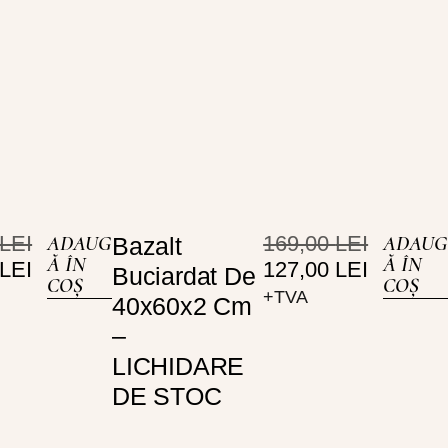
LEI
ADAUG
169,00
LEI
ADAUG
Bazalt
Ă ÎN
Ă ÎN
LEI
127,00
LEI
Buciardat De
COȘ
COȘ
+TVA
40x60x2 Cm
–
LICHIDARE
DE STOC