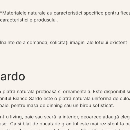
*Materialele naturale au caracteristici specifice pentru fiec
caracteristicile produsului.
Înainte de a comanda, solicitați imagini ale lotului existent
Sardo
iatră naturala prețioasă si ornamentală. Este disponibil si
itul Bianco Sardo este o piatră naturala uniformă de culoar
 baie, pentru masa de dinning sau un birou sofisticat.
tru living, baie sau scară la interior, deoarece adaugă elegan
asei. Ca si blat de bucatarie granitul este mai rezistent la pe