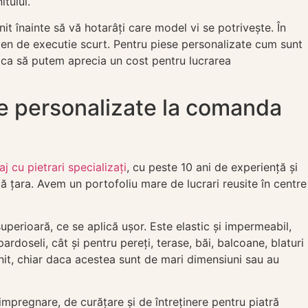
tului.
t înainte să vă hotarâți care model vi se potrivește. În
rmen de executie scurt. Pentru piese personalizate cum sunt
e ca să putem aprecia un cost pentru lucrarea
se personalizate la comanda
j cu pietrari specializați
, cu peste 10 ani de experiență și
ată țara. Avem un portofoliu mare de lucrari reusite în centre
perioară, ce se aplică ușor. Este elastic și impermeabil,
pardoseli, cât și pentru pereți, terase, băi, balcoane, blaturi
nit, chiar daca acestea sunt de mari dimensiuni sau au
mpregnare, de curățare și de întreținere pentru piatră