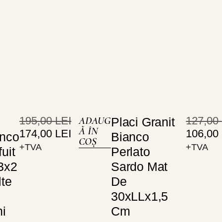
195,00
LEI
ADAUG
127,00
Placi Granit
Ă ÎN
174,00
LEI
106,00
anco
Bianco
COȘ
+TVA
+TVA
uit
Perlato
3x2
Sardo Mat
te
De
30xLLx1,5
i
Cm