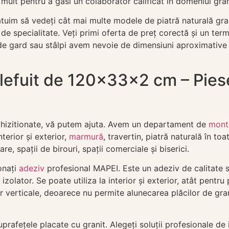
ult pentru a gasi un colaborator calificat în domeniul grani
uim să vedeți cât mai multe modele de piatră naturală grani
 de specialitate. Veți primi oferta de preț corectă și un te
ce de gard sau stâlpi avem nevoie de dimensiuni aproximativ
slefuit de 120x33x2 cm – Pie
achizitionate, vă putem ajuta. Avem un departament de
monta
terior și exterior,
marmură
, travertin, piatră naturală în to
re, spații de birouri, spații comerciale și biserici.
onați
adeziv
profesional MAPEI. Este un adeziv de calitate su
izolator. Se poate utiliza la interior și exterior, atât pentru 
r verticale, deoarece nu permite alunecarea plăcilor de gra
fețele placate cu granit. Alegeți soluții profesionale de i