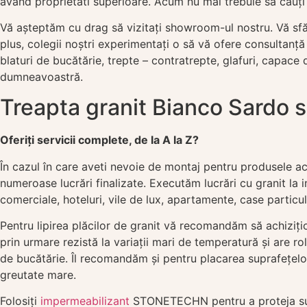
avand proprietati superioare. Acum nu mai trebuie să cauți m
Vă așteptăm cu drag să vizitați showroom-ul nostru. Vă sfăt
plus, colegii noștri experimentați o să vă ofere consultanță
blaturi de bucătărie, trepte – contratrepte, glafuri, capa
dumneavoastră.
Treapta granit Bianco Sardo 
Oferiți servicii complete, de la A la Z?
În cazul în care aveti nevoie de montaj pentru produsele 
numeroase lucrări finalizate. Executăm lucrări cu granit la in
comerciale, hoteluri, vile de lux, apartamente, case particula
Pentru lipirea plăcilor de granit vă recomandăm să achiziți
prin urmare rezistă la variații mari de temperatură și are rol 
de bucătărie. Îl recomandăm și pentru placarea suprafețelo
greutate mare.
Folosiți
impermeabilizant
STONETECHN pentru a proteja supra