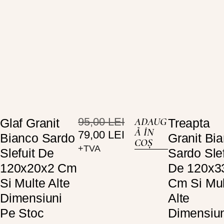
95,00
LEI
ADAUG
Glaf Granit
Treapta
Ă ÎN
79,00
LEI
Bianco Sardo
Granit Bi
COȘ
+TVA
Slefuit De
Sardo Slef
120x20x2 Cm
De 120x3
Si Multe Alte
Cm Si Mul
Dimensiuni
Alte
Pe Stoc
Dimensiun