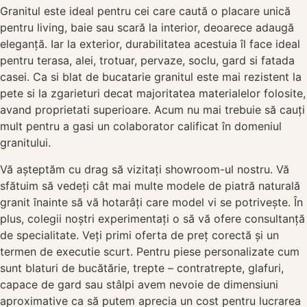
Granitul este ideal pentru cei care caută o placare unică
pentru living, baie sau scară la interior, deoarece adaugă
eleganță. Iar la exterior, durabilitatea acestuia îl face ideal
pentru terasa, alei, trotuar, pervaze, soclu, gard si fatada
casei. Ca si blat de bucatarie granitul este mai rezistent la
pete si la zgarieturi decat majoritatea materialelor folosite,
avand proprietati superioare. Acum nu mai trebuie să cauți
mult pentru a gasi un colaborator calificat în domeniul
granitului.
Vă așteptăm cu drag să vizitați showroom-ul nostru. Vă
sfătuim să vedeți cât mai multe modele de piatră naturală
granit înainte să vă hotarâți care model vi se potrivește. În
plus, colegii noștri experimentați o să vă ofere consultanță
de specialitate. Veți primi oferta de preț corectă și un
termen de executie scurt. Pentru piese personalizate cum
sunt blaturi de bucătărie, trepte – contratrepte, glafuri,
capace de gard sau stâlpi avem nevoie de dimensiuni
aproximative ca să putem aprecia un cost pentru lucrarea