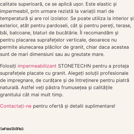
calitate superioară, ce se aplică ușor. Este elastic și
impermeabil, prin urmare rezistă la variații mari de
temperatură și are rol izolator. Se poate utiliza la interior și
exterior, atât pentru pardoseli, cât și pentru pereți, terase,
băi, balcoane, blaturi de bucătărie. Îl recomandăm și
pentru placarea suprafețelor verticale, deoarece nu
permite alunecarea plăcilor de granit, chiar daca acestea
sunt de mari dimensiuni sau au greutate mare.
Folosiți
impermeabilizant
STONETECHN pentru a proteja
suprafețele placate cu granit. Alegeți soluții profesionale
de impregnare, de curățare și de întreținere pentru piatră
naturală. Astfel veți păstra frumusețea și calitățile
granitului cât mai mult timp.
Contactați-ne
pentru ofertă și detalii suplimentare!
S-ar Putea Să Vă Placă