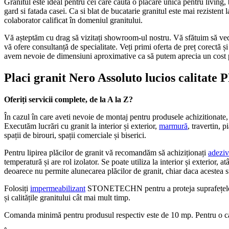
Granitul este ideal pentru cei care caută o placare unică pentru living, b
gard si fatada casei. Ca si blat de bucatarie granitul este mai rezistent
colaborator calificat în domeniul granitului.
Vă așteptăm cu drag să vizitați showroom-ul nostru. Vă sfătuim să vedeț
vă ofere consultanță de specialitate. Veți primi oferta de preț corectă ș
avem nevoie de dimensiuni aproximative ca să putem aprecia un cost 
Placi granit Nero Assoluto lucios calitat
Oferiți servicii complete, de la A la Z?
În cazul în care aveti nevoie de montaj pentru produsele achizitiona
Executăm lucrări cu granit la interior și exterior,
marmură
, travertin, 
spații de birouri, spații comerciale și biserici.
Pentru lipirea plăcilor de granit vă recomandăm să achiziționați
adeziv
temperatură și are rol izolator. Se poate utiliza la interior și exterior, 
deoarece nu permite alunecarea plăcilor de granit, chiar daca acestea 
Folosiți
impermeabilizant
STONETECHN pentru a proteja suprafețele plac
și calitățile granitului cât mai mult timp.
Comanda minimă pentru produsul respectiv este de 10 mp. Pentru o c