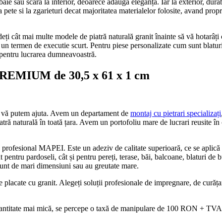
aie sau scară la interior, deoarece adaugă eleganță. Iar la exterior, durabil
 la pete si la zgarieturi decat majoritatea materialelor folosite, avand pr
i cât mai multe modele de piatră naturală granit înainte să vă hotarâți c
i un termen de executie scurt. Pentru piese personalizate cum sunt blaturi
pentru lucrarea dumneavoastră.
e PREMIUM de 30,5 x 61 x 1 cm
te, vă putem ajuta. Avem un departament de
montaj cu pietrari specializați
piatră naturală în toată țara. Avem un portofoliu mare de lucrari reusite în
profesional MAPEI. Este un adeziv de calitate superioară, ce se aplică uș
atât pentru pardoseli, cât și pentru pereți, terase, băi, balcoane, blaturi d
sunt de mari dimensiuni sau au greutate mare.
ate cu granit. Alegeți soluții profesionale de impregnare, de curățare ș
antitate mai mică, se percepe o taxă de manipulare de 100 RON + TVA