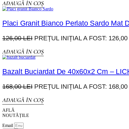
ADAUGĂ ÎN COȘ
Placi Granit Bianco Perlato Sardo Ma
126,00
LEI
PREȚUL INIȚIAL A FOST: 126,00 
ADAUGĂ ÎN COȘ
Bazalt Buciardat De 40x60x2 Cm – L
168,00
LEI
PREȚUL INIȚIAL A FOST: 168,00 
ADAUGĂ ÎN COȘ
AFLĂ
NOUTĂȚILE
Email