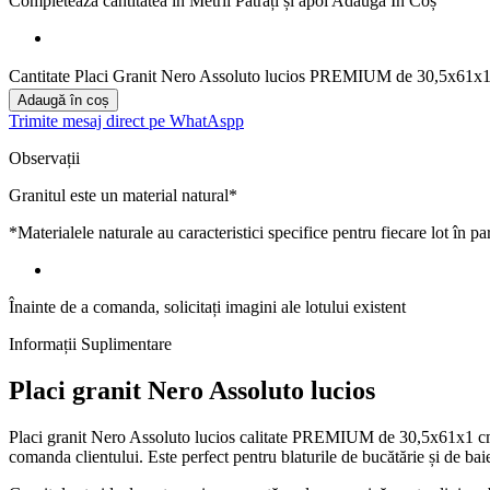
Completează cantitatea
în Metrii Pătrați
și apoi Adaugă În Coș
Cantitate Placi Granit Nero Assoluto lucios PREMIUM de 30,5x61x1 c
Adaugă în coș
Trimite mesaj direct pe WhatAspp
Observații
Granitul este un material natural*
*Materialele naturale au caracteristici specifice pentru fiecare lot în pa
Înainte de a comanda, solicitați imagini ale lotului existent
Informații Suplimentare
Placi granit Nero Assoluto lucios
Placi granit Nero Assoluto lucios calitate PREMIUM de 30,5x61x1 cm es
comanda clientului. Este perfect pentru blaturile de bucătărie și de b