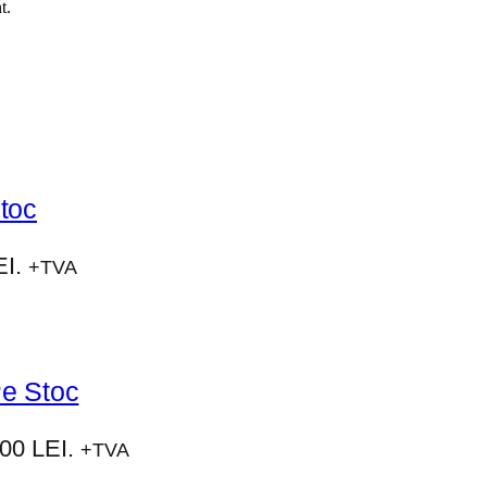
t.
toc
I.
+TVA
Pe Stoc
0 LEI.
+TVA