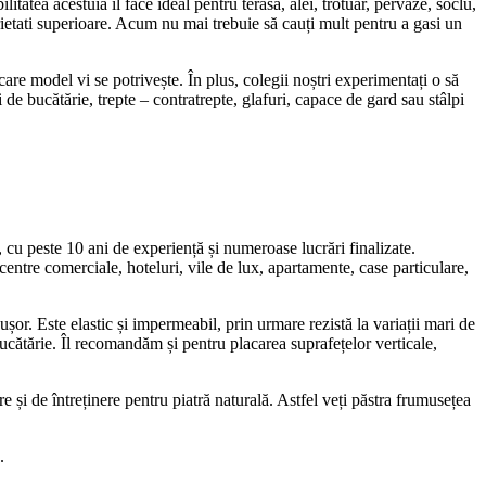
itatea acestuia îl face ideal pentru terasa, alei, trotuar, pervaze, soclu,
oprietati superioare. Acum nu mai trebuie să cauți mult pentru a gasi un
are model vi se potrivește. În plus, colegii noștri experimentați o să
 de bucătărie, trepte – contratrepte, glafuri, capace de gard sau stâlpi
, cu peste 10 ani de experiență și numeroase lucrări finalizate.
 centre comerciale, hoteluri, vile de lux, apartamente, case particulare,
or. Este elastic și impermeabil, prin urmare rezistă la variații mari de
e bucătărie. Îl recomandăm și pentru placarea suprafețelor verticale,
i de întreținere pentru piatră naturală. Astfel veți păstra frumusețea
.