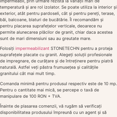
impermeabil, prin urmare rezistă la variații mari de
temperatură și are rol izolator. Se poate utiliza la interior și
exterior, atât pentru pardoseli, cât și pentru pereți, terase,
băi, balcoane, blaturi de bucătărie. Îl recomandăm și
pentru placarea suprafețelor verticale, deoarece nu
permite alunecarea plăcilor de granit, chiar daca acestea
sunt de mari dimensiuni sau au greutate mare.
Folosiți
impermeabilizant
STONETECHN pentru a proteja
suprafețele placate cu granit. Alegeți soluții profesionale
de impregnare, de curățare și de întreținere pentru piatră
naturală. Astfel veți păstra frumusețea și calitățile
granitului cât mai mult timp.
Comanda minimă pentru produsul respectiv este de 10 mp.
Pentru o cantitate mai mică, se percepe o taxă de
manipulare de 100 RON + TVA.
Înainte de plasarea comenzii, vă rugăm să verificați
disponibilitatea produsului împreună cu un agent și să