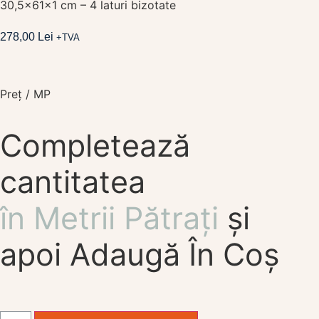
30,5x61x1 cm – 4 laturi bizotate
278,00
Lei
+TVA
Preț / MP
Completează
cantitatea
în Metrii Pătrați
și
apoi Adaugă În Coș