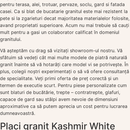
pentru terasa, alei, trotuar, pervaze, soclu, gard si fatada
casei. Ca si blat de bucatarie granitul este mai rezistent la
pete si la zgarieturi decat majoritatea materialelor folosite,
avand proprietati superioare. Acum nu mai trebuie să cauți
mult pentru a gasi un colaborator calificat în domeniul
granitului.
Vă așteptăm cu drag să vizitați showroom-ul nostru. Vă
sfătuim să vedeți cât mai multe modele de piatră naturală
granit înainte să vă hotarâți care model vi se potrivește. În
plus, colegii noștri experimentați o să vă ofere consultanță
de specialitate. Veți primi oferta de preț corectă și un
termen de executie scurt. Pentru piese personalizate cum
sunt blaturi de bucătărie, trepte – contratrepte, glafuri,
capace de gard sau stâlpi avem nevoie de dimensiuni
aproximative ca să putem aprecia un cost pentru lucrarea
dumneavoastră.
Placi granit Kashmir White