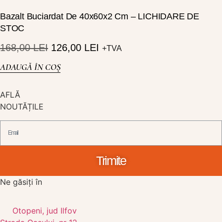
Bazalt Buciardat De 40x60x2 Cm – LICHIDARE DE
STOC
168,00
LEI
126,00
LEI
+TVA
ADAUGĂ ÎN COȘ
AFLĂ
NOUTĂȚILE
Trimite
Ne găsiți în
Otopeni, jud Ilfov