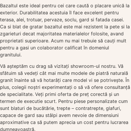
Bazaltul este ideal pentru cei care caută o placare unică la
exterior. Durabilitatea acestuia îl face excelent pentru
terasa, alei, trotuar, pervaze, soclu, gard si fatada casei.
Ca si blat de gratar bazaltul este mai rezistent la pete si la
zgarieturi decat majoritatea materialelor folosite, avand
proprietati superioare. Acum nu mai trebuie să cauți mult
pentru a gasi un colaborator calificat în domeniul
granitului.
Vă așteptăm cu drag să vizitați showroom-ul nostru. Vă
sfătuim să vedeți cât mai multe modele de piatră naturală
granit înainte să vă hotarâți care model vi se potrivește. În
plus, colegii noștri experimentați o să vă ofere consultanță
de specialitate. Veți primi oferta de preț corectă și un
termen de executie scurt. Pentru piese personalizate cum
sunt blaturi de bucătărie, trepte – contratrepte, glafuri,
capace de gard sau stâlpi avem nevoie de dimensiuni
aproximative ca să putem aprecia un cost pentru lucrarea
dumneavoastră.