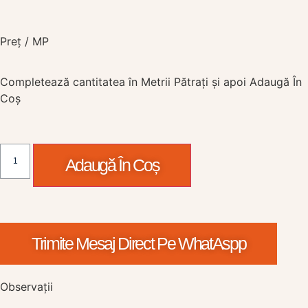
Preț / MP
Completează cantitatea
în Metrii Pătrați
și apoi Adaugă În
Coș
Adaugă În Coș
Trimite Mesaj Direct Pe WhatAspp
Observații