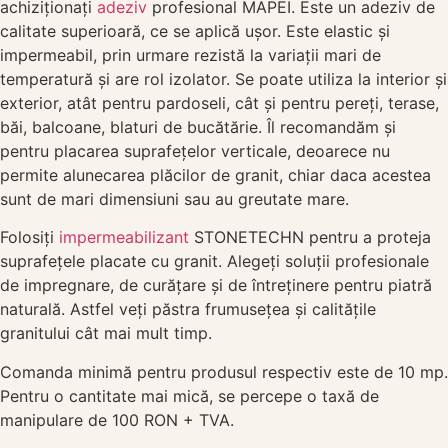
achiziționați
adeziv
profesional MAPEI. Este un adeziv de
calitate superioară, ce se aplică ușor. Este elastic și
impermeabil, prin urmare rezistă la variații mari de
temperatură și are rol izolator. Se poate utiliza la interior și
exterior, atât pentru pardoseli, cât și pentru pereți, terase,
băi, balcoane, blaturi de bucătărie. Îl recomandăm și
pentru placarea suprafețelor verticale, deoarece nu
permite alunecarea plăcilor de granit, chiar daca acestea
sunt de mari dimensiuni sau au greutate mare.
Folosiți
impermeabilizant
STONETECHN pentru a proteja
suprafețele placate cu granit. Alegeți soluții profesionale
de impregnare, de curățare și de întreținere pentru piatră
naturală. Astfel veți păstra frumusețea și calitățile
granitului cât mai mult timp.
Comanda minimă pentru produsul respectiv este de 10 mp.
Pentru o cantitate mai mică, se percepe o taxă de
manipulare de 100 RON + TVA.