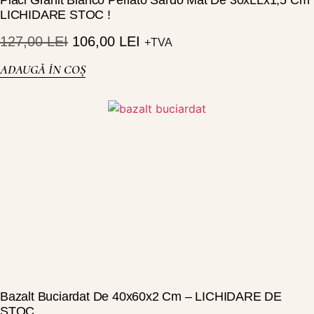
Placi Granit Bianco Perlato Sardo Mat De 30xLLx1,5 Cm
LICHIDARE STOC !
127,00
LEI
106,00
LEI
+TVA
ADAUGĂ ÎN COȘ
Bazalt Buciardat De 40x60x2 Cm – LICHIDARE DE
STOC