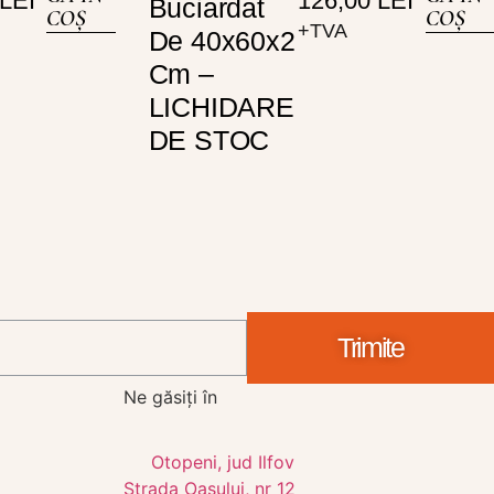
LEI
126,00
LEI
Buciardat
COȘ
COȘ
+TVA
De 40x60x2
Cm –
LICHIDARE
DE STOC
Trimite
Ne găsiți în
Otopeni, jud Ilfov
Strada Oașului, nr 12