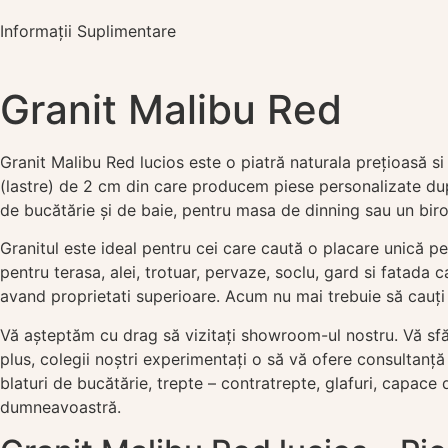
Informații Suplimentare
Granit Malibu Red
Granit Malibu Red lucios este o piatră naturala prețioasă si 
(lastre) de 2 cm din care producem piese personalizate dupa
de bucătărie și de baie, pentru masa de dinning sau un birou
Granitul este ideal pentru cei care caută o placare unică pen
pentru terasa, alei, trotuar, pervaze, soclu, gard si fatada c
avand proprietati superioare. Acum nu mai trebuie să cauți m
Vă așteptăm cu drag să vizitați showroom-ul nostru. Vă sfăt
plus, colegii noștri experimentați o să vă ofere consultanță
blaturi de bucătărie, trepte – contratrepte, glafuri, capa
dumneavoastră.