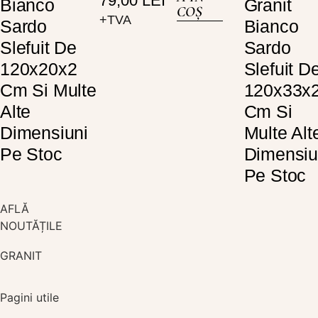
79,00
LEI
Bianco
Granit
COȘ
+TVA
Sardo
Bianco
Slefuit De
Sardo
120x20x2
Slefuit D
Cm Si Multe
120x33x
Alte
Cm Si
Dimensiuni
Multe Alt
Pe Stoc
Dimensiu
Pe Stoc
AFLĂ
NOUTĂȚILE
GRANIT
Pagini utile