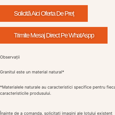
Solicită Aici Oferta De Preț
Trimite Mesaj Direct Pe WhatAspp
Observații
Granitul este un material natural*
*Materialele naturale au caracteristici specifice pentru fiec
caracteristicile produsului.
Înainte de a comanda, solicitați imagini ale lotului existent