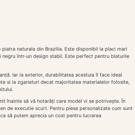
iatra naturala din Brazilia. Este disponibil la placi mari
egru într-un design stabil. Este perfect pentru blaturile
ță. Iar la exterior, durabilitatea acestuia îl face ideal
te si la zgarieturi decat majoritatea materialelor folosite,
tului.
t înainte să vă hotarâți care model vi se potrivește. În
rmen de executie scurt. Pentru piese personalizate cum sunt
e ca să putem aprecia un cost pentru lucrarea