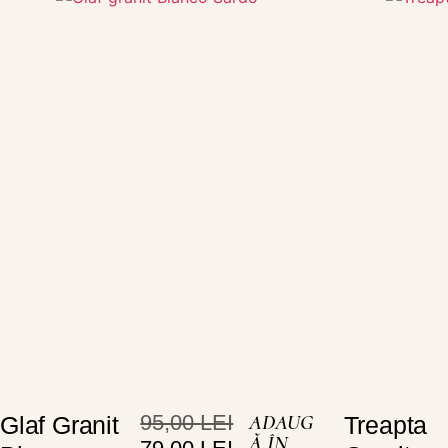
95,00
LEI
ADAUG
Glaf Granit
Treapta
Ă ÎN