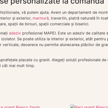
ese personalizate la comanda
hizitionate, vă putem ajuta. Avem un departament de montaj 
terior și exterior,
marmură
, travertin, piatră naturală în to
re, spații de birouri, spații comerciale și biserici.
onați
adeziv
profesional MAPEI. Este un adeziv de calitate su
izolator. Se poate utiliza la interior și exterior, atât pentru 
r verticale, deoarece nu permite alunecarea plăcilor de gra
fețele placate cu granit. Alegeți soluții profesionale de i
ui cât mai mult timp.