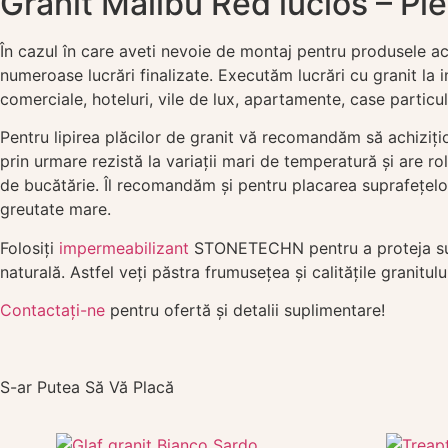
Granit Malibu Red lucios – Pi
În cazul în care aveti nevoie de montaj pentru produsele ac
numeroase lucrări finalizate. Executăm lucrări cu granit la in
comerciale, hoteluri, vile de lux, apartamente, case particula
Pentru lipirea plăcilor de granit vă recomandăm să achiziți
prin urmare rezistă la variații mari de temperatură și are rol 
de bucătărie. Îl recomandăm și pentru placarea suprafețelo
greutate mare.
Folosiți
impermeabilizant
STONETECHN pentru a proteja supra
naturală. Astfel veți păstra frumusețea și calitățile granitul
Contactați-ne
pentru ofertă și detalii suplimentare!
S-ar Putea Să Vă Placă