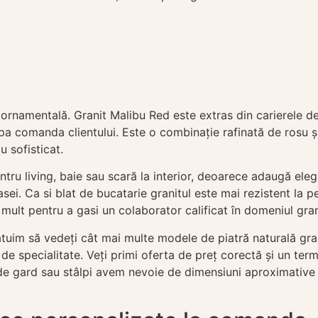
ornamentală. Granit Malibu Red este extras din carierele de p
 comanda clientului. Este o combinație rafinată de rosu și n
 sofisticat.
tru living, baie sau scară la interior, deoarece adaugă elegan
asei. Ca si blat de bucatarie granitul este mai rezistent la pe
ult pentru a gasi un colaborator calificat în domeniul grani
uim să vedeți cât mai multe modele de piatră naturală grani
 de specialitate. Veți primi oferta de preț corectă și un te
ce de gard sau stâlpi avem nevoie de dimensiuni aproximativ