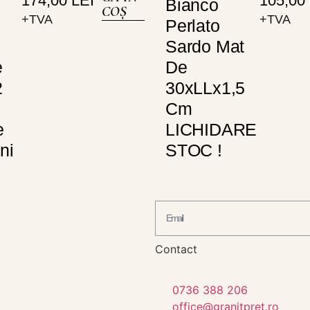
174,00
LEI
105,00
Bianco
COȘ
+TVA
+TVA
Perlato
Sardo Mat
e
De
2
30xLLx1,5
Cm
e
LICHIDARE
ni
STOC !
Contact
0736 388 206
office@granitpret.ro