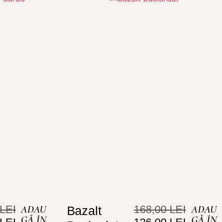
LEI
ADAU
168,00
LEI
ADAU
Bazalt
GĂ ÎN
GĂ ÎN