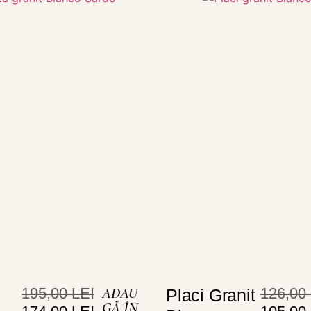
195,00
LEI
ADAU
126,00
Placi Granit
GĂ ÎN