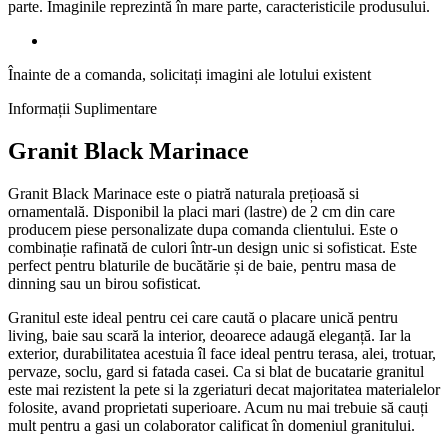
parte. Imaginile reprezintă în mare parte, caracteristicile produsului.
Înainte de a comanda, solicitați imagini ale lotului existent
Informații Suplimentare
Granit Black Marinace
Granit Black Marinace este o piatră naturala prețioasă si
ornamentală. Disponibil la placi mari (lastre) de 2 cm din care
producem piese personalizate dupa comanda clientului. Este o
combinație rafinată de culori într-un design unic si sofisticat. Este
perfect pentru blaturile de bucătărie și de baie, pentru masa de
dinning sau un birou sofisticat.
Granitul este ideal pentru cei care caută o placare unică pentru
living, baie sau scară la interior, deoarece adaugă eleganță. Iar la
exterior, durabilitatea acestuia îl face ideal pentru terasa, alei, trotuar,
pervaze, soclu, gard si fatada casei. Ca si blat de bucatarie granitul
este mai rezistent la pete si la zgeriaturi decat majoritatea materialelor
folosite, avand proprietati superioare. Acum nu mai trebuie să cauți
mult pentru a gasi un colaborator calificat în domeniul granitului.