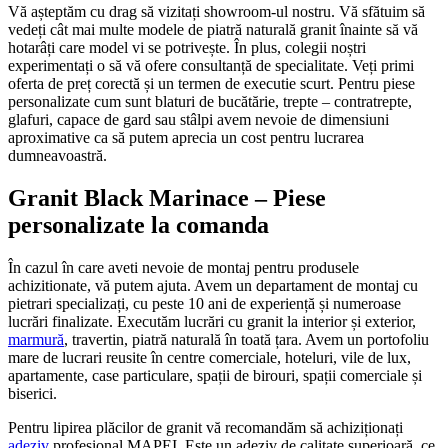
Vă așteptăm cu drag să vizitați showroom-ul nostru. Vă sfătuim să
vedeți cât mai multe modele de piatră naturală granit înainte să vă
hotarâți care model vi se potrivește. În plus, colegii noștri
experimentați o să vă ofere consultanță de specialitate. Veți primi
oferta de preț corectă și un termen de executie scurt. Pentru piese
personalizate cum sunt blaturi de bucătărie, trepte – contratrepte,
glafuri, capace de gard sau stâlpi avem nevoie de dimensiuni
aproximative ca să putem aprecia un cost pentru lucrarea
dumneavoastră.
Granit Black Marinace – Piese
personalizate la comanda
În cazul în care aveti nevoie de montaj pentru produsele
achizitionate, vă putem ajuta. Avem un departament de montaj cu
pietrari specializați, cu peste 10 ani de experiență și numeroase
lucrări finalizate. Executăm lucrări cu granit la interior și exterior,
marmură
, travertin, piatră naturală în toată țara. Avem un portofoliu
mare de lucrari reusite în centre comerciale, hoteluri, vile de lux,
apartamente, case particulare, spații de birouri, spații comerciale și
biserici.
Pentru lipirea plăcilor de granit vă recomandăm să achiziționați
adeziv
profesional MAPEI. Este un adeziv de calitate superioară, ce