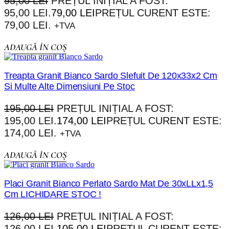
95,00
LEI
PREȚUL INIȚIAL A FOST:
95,00 LEI.
79,00
LEI
PREȚUL CURENT ESTE:
79,00 LEI.
+TVA
ADAUGĂ ÎN COȘ
Treapta Granit Bianco Sardo Slefuit De 120x33x2 Cm
Si Multe Alte Dimensiuni Pe Stoc
195,00
LEI
PREȚUL INIȚIAL A FOST:
195,00 LEI.
174,00
LEI
PREȚUL CURENT ESTE:
174,00 LEI.
+TVA
ADAUGĂ ÎN COȘ
Placi Granit Bianco Perlato Sardo Mat De 30xLLx1,5
Cm LICHIDARE STOC !
126,00
LEI
PREȚUL INIȚIAL A FOST:
126,00 LEI.
105,00
LEI
PREȚUL CURENT ESTE: