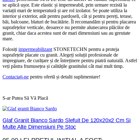
se aplică ușor. Este elastic și impermeabil, prin urmare rezistă la
variații mari de temperatură și are rol izolator. Se poate utiliza la
interior și exterior, atât pentru pardoseli, cât și pentru pereți, terase,
băi, balcoane, blaturi de bucătărie. Îl recomandăm și pentru placarea
suprafețelor verticale, deoarece nu permite alunecarea plăcilor de
granit, chiar daca acestea sunt de mari dimensiuni sau au greutate
mare.
Folosiți
impermeabilizant
STONETECHN pentru a proteja
suprafețele placate cu granit. Alegeți soluții profesionale de
impregnare, de curățare și de întreținere pentru piatră naturală. Astfel
veți păstra frumusețea și calitățile granitului cât mai mult timp.
Contactați-ne
pentru ofertă și detalii suplimentare!
S-ar Putea Să Vă Placă
Glaf Granit Bianco Sardo Slefuit De 120x20x2 Cm Si
Multe Alte Dimensiuni Pe Stoc