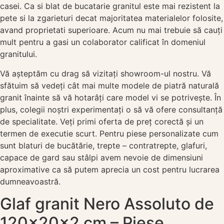
casei. Ca si blat de bucatarie granitul este mai rezistent la
pete si la zgarieturi decat majoritatea materialelor folosite,
avand proprietati superioare. Acum nu mai trebuie să cauți
mult pentru a gasi un colaborator calificat în domeniul
granitului.
Vă așteptăm cu drag să vizitați showroom-ul nostru. Vă
sfătuim să vedeți cât mai multe modele de piatră naturală
granit înainte să vă hotarâți care model vi se potrivește. În
plus, colegii noștri experimentați o să vă ofere consultanță
de specialitate. Veți primi oferta de preț corectă și un
termen de executie scurt. Pentru piese personalizate cum
sunt blaturi de bucătărie, trepte – contratrepte, glafuri,
capace de gard sau stâlpi avem nevoie de dimensiuni
aproximative ca să putem aprecia un cost pentru lucrarea
dumneavoastră.
Glaf granit Nero Assoluto de
120x20x2 cm – Piese