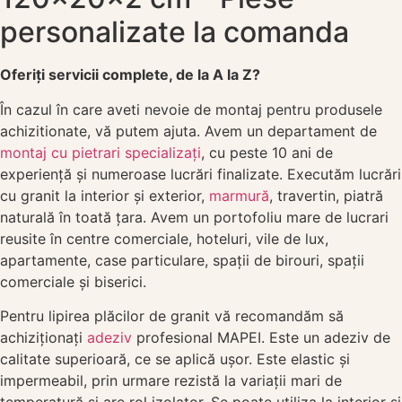
personalizate la comanda
Oferiți servicii complete, de la A la Z?
În cazul în care aveti nevoie de montaj pentru produsele
achizitionate, vă putem ajuta. Avem un departament de
montaj cu pietrari specializați
, cu peste 10 ani de
experiență și numeroase lucrări finalizate. Executăm lucrări
cu granit la interior și exterior,
marmură
, travertin, piatră
naturală în toată țara. Avem un portofoliu mare de lucrari
reusite în centre comerciale, hoteluri, vile de lux,
apartamente, case particulare, spații de birouri, spații
comerciale și biserici.
Pentru lipirea plăcilor de granit vă recomandăm să
achiziționați
adeziv
profesional MAPEI. Este un adeziv de
calitate superioară, ce se aplică ușor. Este elastic și
impermeabil, prin urmare rezistă la variații mari de
temperatură și are rol izolator. Se poate utiliza la interior și