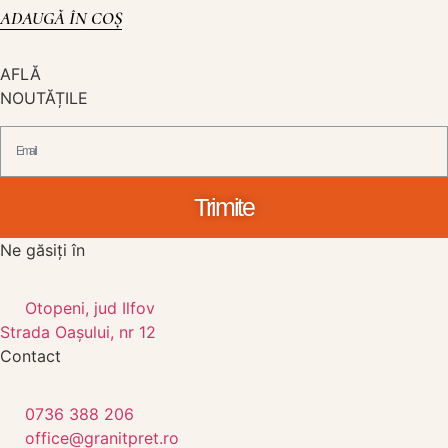
ADAUGĂ ÎN COȘ
AFLĂ
NOUTĂȚILE
Trimite
Ne găsiți în
Otopeni, jud Ilfov
Strada Oașului, nr 12
Contact
0736 388 206
office@granitpret.ro