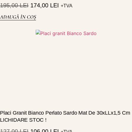
195,00
LEI
174,00
LEI
+TVA
ADAUGĂ ÎN COȘ
Placi Granit Bianco Perlato Sardo Mat De 30xLLx1,5 Cm
LICHIDARE STOC !
127,00
LEI
106,00
LEI
+TVA