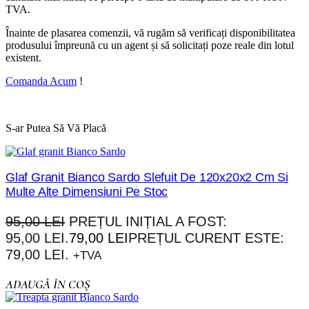
TVA.
Înainte de plasarea comenzii, vă rugăm să verificați disponibilitatea
produsului împreună cu un agent și să solicitați poze reale din lotul
existent.
Comanda Acum
!
S-ar Putea Să Vă Placă
Glaf Granit Bianco Sardo Slefuit De 120x20x2 Cm Si
Multe Alte Dimensiuni Pe Stoc
95,00
LEI
PREȚUL INIȚIAL A FOST:
95,00 LEI.
79,00
LEI
PREȚUL CURENT ESTE:
79,00 LEI.
+TVA
ADAUGĂ ÎN COȘ