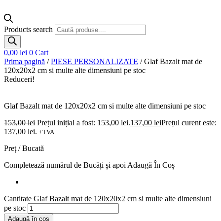
Products search
0,00
lei
0
Cart
Prima pagină
/
PIESE PERSONALIZATE
/ Glaf Bazalt mat de
120x20x2 cm si multe alte dimensiuni pe stoc
Reduceri!
Glaf Bazalt mat de 120x20x2 cm si multe alte dimensiuni pe stoc
153,00
lei
Prețul inițial a fost: 153,00 lei.
137,00
lei
Prețul curent este:
137,00 lei.
+TVA
Preț / Bucată
Completează numărul
de Bucăți
și apoi Adaugă În Coș
Cantitate Glaf Bazalt mat de 120x20x2 cm si multe alte dimensiuni
pe stoc
Adaugă în coș