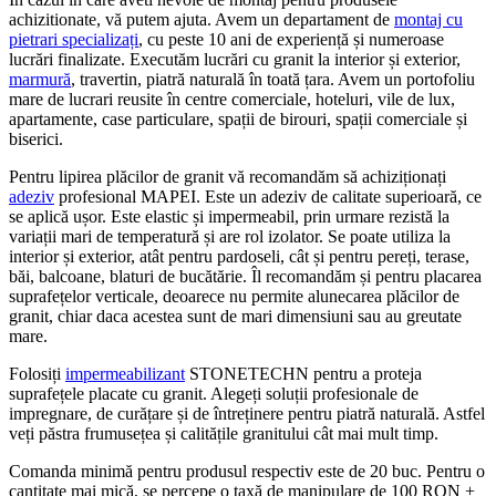
achizitionate, vă putem ajuta. Avem un departament de
montaj cu
pietrari specializați
, cu peste 10 ani de experiență și numeroase
lucrări finalizate. Executăm lucrări cu granit la interior și exterior,
marmură
, travertin, piatră naturală în toată țara. Avem un portofoliu
mare de lucrari reusite în centre comerciale, hoteluri, vile de lux,
apartamente, case particulare, spații de birouri, spații comerciale și
biserici.
Pentru lipirea plăcilor de granit vă recomandăm să achiziționați
adeziv
profesional MAPEI. Este un adeziv de calitate superioară, ce
se aplică ușor. Este elastic și impermeabil, prin urmare rezistă la
variații mari de temperatură și are rol izolator. Se poate utiliza la
interior și exterior, atât pentru pardoseli, cât și pentru pereți, terase,
băi, balcoane, blaturi de bucătărie. Îl recomandăm și pentru placarea
suprafețelor verticale, deoarece nu permite alunecarea plăcilor de
granit, chiar daca acestea sunt de mari dimensiuni sau au greutate
mare.
Folosiți
impermeabilizant
STONETECHN pentru a proteja
suprafețele placate cu granit. Alegeți soluții profesionale de
impregnare, de curățare și de întreținere pentru piatră naturală. Astfel
veți păstra frumusețea și calitățile granitului cât mai mult timp.
Comanda minimă pentru produsul respectiv este de 20 buc. Pentru o
cantitate mai mică, se percepe o taxă de manipulare de 100 RON +