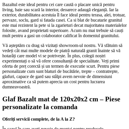
Bazaltul este ideal pentru cei care caută o placare unică pentru
living, baie sau scară la interior, deoarece adaugă eleganță. Iar la
exterior, durabilitatea acestuia îl face ideal pentru terasa, alei, trotuar,
pervaze, soclu, gard si fatada casei. Ca si blat de bucatarie granitul
este mai rezistent la pete si la zgarieturi decat majoritatea materialelor
folosite, avand proprietati superioare. Acum nu mai trebuie să cauți
mult pentru a gasi un colaborator calificat în domeniul granitului.
Vă așteptăm cu drag să vizitați showroom-ul nostru. Vă sfătuim să
vedeți cât mai multe modele de piatră naturală granit înainte să vă
hotarâți care model vi se potrivește. În plus, colegii noștri
experimentați o să vă ofere consultanță de specialitate. Veți primi
oferta de preț corectă și un termen de executie scurt. Pentru piese
personalizate cum sunt blaturi de bucătărie, trepte – contratrepte,
glafuri, capace de gard sau stâlpi avem nevoie de dimensiuni
aproximative ca să putem aprecia un cost pentru lucrarea
dumneavoastră.
Glaf Bazalt mat de 120x20x2 cm – Piese
personalizate la comanda
Oferiți servicii complete, de la A la Z?
În cazul în care aveti nevoie de montaj pentru produsele