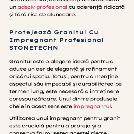
un
adeziv profesional
cu aderență ridicată
și fără risc de alunecare.
Protejează Granitul Cu
Impregnant Profesional
STONETECHN
Granitul este o alegere ideală pentru a
aduce un aer de eleganță și rafinament
oricărui spațiu. Totuși, pentru a menține
aspectul său impecabil și durabilitatea pe
termen lung, este necesară o întreținere
corespunzătoare. Unul dintre produsele
cheie în acest sens este
impregnantul
.
Utilizarea unui impregnant pentru granit
este crucială pentru a proteja și a
conserva frumusețea acestei pietre