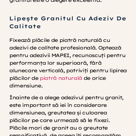
granitul este o alegere excelentă.
Lipește Granitul Cu Adeziv De
Calitate
Fixează plăcile de piatră naturală cu
adezivi de calitate profesională. Optează
pentru adezivii MAPEI, recunoscuți pentru
performanța lor superioară, fără
alunecare verticală, potriviți pentru lipirea
plăcilor de
piatră naturală
de orice
dimensiune.
Înainte de a alege adezivul pentru granit,
este important să iei în considerare
dimensiunea, greutatea și culoarea
plăcilor pe care urmează să le fixezi.
Plăcile mari de granit au o greutate
semnificativă, de aceea îți recomandăm