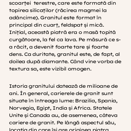
scoarței terestre, care este formată din
topirea silicaților (răcirea magmei la
adâncime). Granitul este format în
principal din cuarț, feldspat și mică.
Inițial, această piatră era o masă topită
curgătoare, la fel ca lava. Pe măsură ce s-
a răcit, a devenit foarte tare și foarte
dens. Ca duritate, granitul este, de fapt, al
doilea după diamante. Când vine vorba de
textura sa, este vizibil omogen.
Istoria granitului datează de milioane de
ani. În general, carierele de granit sunt
situate în întreaga lume: Brazilia, Spania,
Norvegia, Egipt, India și Africa. Statele
Unite și Canada au, de asemenea, câteva
cariere de granit. Pe lângă aspectul său,
locația din care își are originea piatra