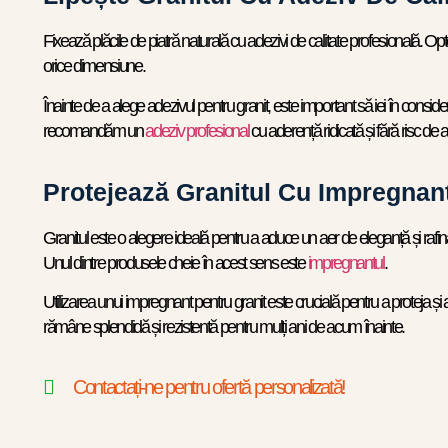
Fixează plăcile de piatră naturală cu adezivi de calitate profesională. Opt
orice dimensiune.
Înainte de a alege adezivul pentru granit, este important să iei în consid
recomandăm un
adeziv profesional
cu aderență ridicată și fără risc de 
Protejează Granitul Cu Impregn
Granitul este o alegere ideală pentru a aduce un aer de eleganță și rafi
Unul dintre produsele cheie în acest sens este
impregnantul
.
Utilizarea unui impregnant pentru granit este crucială pentru a proteja ș
rămâne splendidă și rezistentă pentru mulți ani de acum înainte.
Contactați-ne pentru ofertă personalizată!