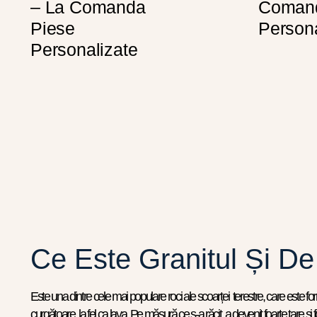
– La Comanda
Comand
Piese
Persona
Personalizate
Ce Este Granitul Și De
Este una dintre cele mai populare roci ale scoarței terestre, care este form
curgătoare, la fel ca lava. Pe măsură ce s-a răcit, a devenit foarte tare ș