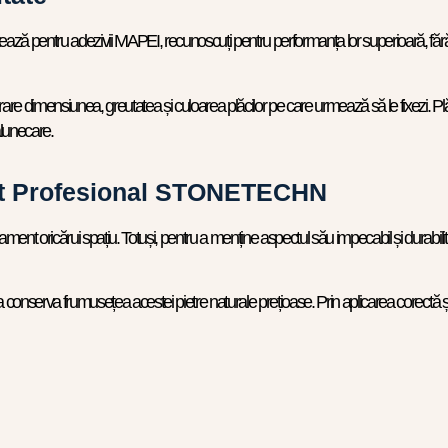
ează pentru adezivii MAPEI, recunoscuți pentru performanța lor superioară, fără alu
erare dimensiunea, greutatea și culoarea plăcilor pe care urmează să le fixezi. Plă
alunecare.
ant Profesional STONETECHN
nament oricărui spațiu. Totuși, pentru a menține aspectul său impecabil și durabi
i a conserva frumusețea acestei pietre naturale prețioase. Prin aplicarea corectă