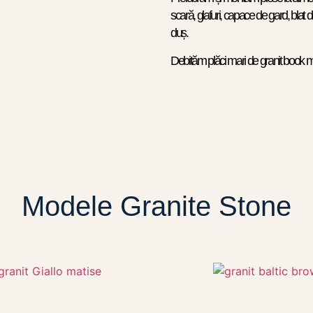
scară, glafuri, capace de gard, blat d
duș.
Debităm plăci mari de granit book mat
Modele Granite Stone