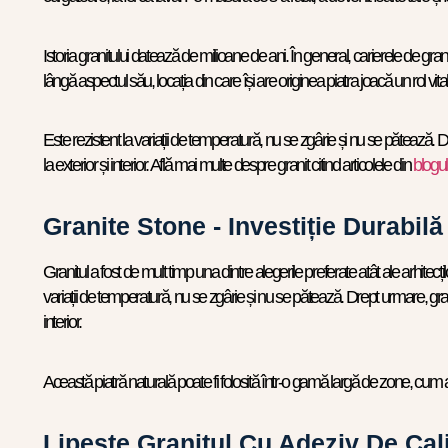
Istoria granitului datează de milioane de ani. În general, carierele de gra
lângă aspectul său, locația din care își are originea piatra joacă un rol vital
Este rezistent la variații de temperatură, nu se zgârie și nu se pătează. D
la exterior și interior. Află mai multe despre granit citind articolele din
blogul
Granite Stone - Investiție Durabil
Granitul a fost de mult timp una dintre alegerile preferate atât ale arhitecțil
variații de temperatură, nu se zgârie și nu se pătează. Drept urmare, granit
interior.
Această piatră naturală poate fi folosită într-o gamă largă de zone, cum ar f
Lipește Granitul Cu Adeziv De Cali