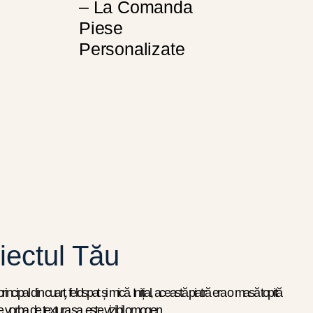
– La Comanda
Piese
Personalizate
iectul Tău
ncipal din cuarț, feldspat și mică. Inițial, această piatră era o masă topită
ne vorba de textura sa, este vizibil omogen.