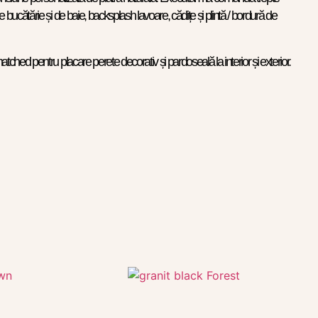
e bucătărie și de baie, backsplash lavoare, cădițe și plintă / bordură de
ched pentru placare perete decorativ și pardoseală la interior și exterior.