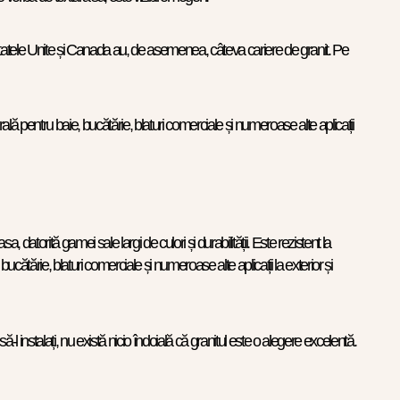
ca. Statele Unite și Canada au, de asemenea, câteva cariere de granit. Pe
rală pentru baie, bucătărie, blaturi comerciale și numeroase alte aplicații
, datorită gamei sale largi de culori și durabilității. Este rezistent la
ucătărie, blaturi comerciale și numeroase alte aplicații la exterior și
ă-l instalați, nu există nicio îndoială că granitul este o alegere excelentă.