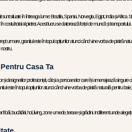
nit sunt situate în întreaga lume: Brazilia, Spania, Norvegia, Egipt, India și Afri
 în costul total al pietrei. Acest lucru se datorează forței de muncă și transportului.
rept urmare, granitul este în topul opțiunilor atunci când vine vorba de piatră natu
nostru.
ă Pentru Casa Ta
or și designerilor profesioniști, cât și a persoanelor care își amenajează singure casa
ul este în topul opțiunilor atunci când vine vorba de piatră naturală pentru baie, b
i băi, bucătării, hol, living, zone umede, terase și grădini. Indiferent unde alegeți s
tate