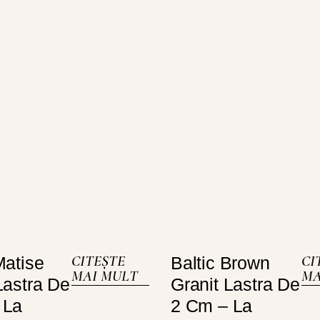
CITEȘTE
CI
Matise
Baltic Brown
MAI MULT
MA
Lastra De
Granit Lastra De
 La
2 Cm – La