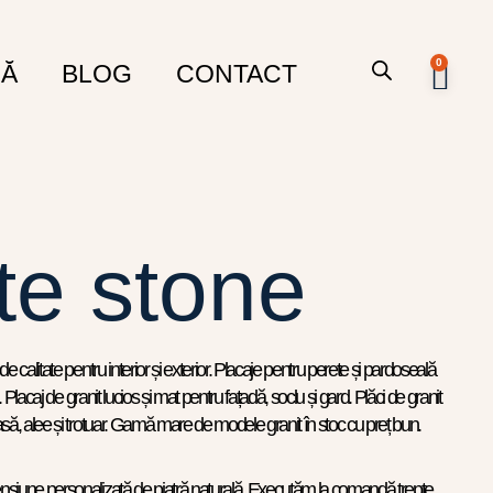
0
RĂ
BLOG
CONTACT
te stone
de calitate pentru interior și exterior. Placaje pentru perete și pardoseală
i. Placaj de granit lucios și mat pentru fațadă, soclu și gard. Plăci de granit
rasă, alee și trotuar. Gamă mare de modele granit în stoc cu preț bun.
siune personalizată de piatră naturală. Executăm la comandă trepte