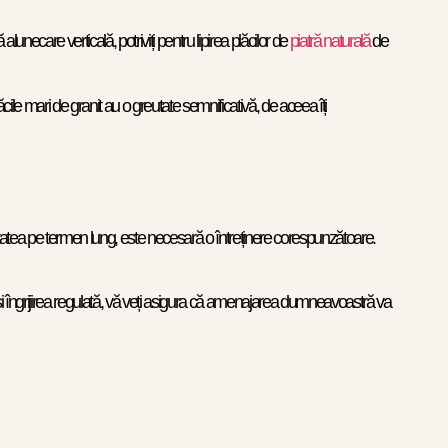
necare verticală, potriviți pentru lipirea plăcilor de
piatră naturală
de
cile mari de granit au o greutate semnificativă, de aceea îți
litatea pe termen lung, este necesară o întreținere corespunzătoare.
 și îngrijirea regulată, vă veți asigura că amenajarea dumneavoastră va