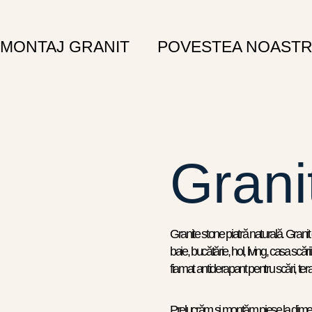
MONTAJ GRANIT
POVESTEA NOAST
Grani
Granite stone piatră naturală. Granit 
baie, bucătărie, hol, living, casa scări
fiamat antiderapant pentru scări, te
Prelucrăm și montăm piese la dimen