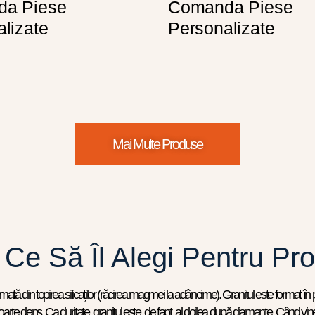
a Piese
Comanda Piese
lizate
Personalizate
Mai Multe Produse
 Ce Să Îl Alegi Pentru Pro
ată din topirea silicaților (răcirea magmei la adâncime). Granitul este format în pri
i foarte dens. Ca duritate, granitul este, de fapt, al doilea după diamante. Când vi