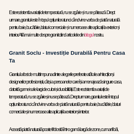
Este rezistent la variații de temperatură, nu se zgârie și nu se pătează. Drept
urmare, granitul este în topul opțiunilor atunci când vine vorba de piatră naturală
pentru baie, bucătărie, blaturi comerciale și numeroase alte aplicații la exterior și
interior. Află mai multe despre granit citind articolele din
blogul
nostru.
Granit Soclu - Investiție Durabilă Pentru Casa
Ta
Granitul a fost de mult timp una dintre alegerile preferate atât ale arhitecților și
designerilor profesioniști, cât și a persoanelor care își amenajează singure casa,
datorită gamei sale largi de culori și durabilității. Este rezistent la variații de
temperatură, nu se zgârie și nu se pătează. Drept urmare, granitul este în topul
opțiunilor atunci când vine vorba de piatră naturală pentru baie, bucătărie, blaturi
comerciale și numeroase alte aplicații la exterior și interior.
Această piatră naturală poate fi folosită într-o gamă largă de zone, cum ar fi băi,