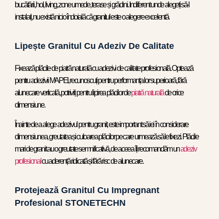
bucătării, hol, living, zone umede, terase și grădini. Indiferent unde alegeți să-l
instalați, nu există nicio îndoială că granitul este o alegere excelentă.
Lipește Granitul Cu Adeziv De Calitate
Fixează plăcile de piatră naturală cu adezivi de calitate profesională. Optează
pentru adezivii MAPEI, recunoscuți pentru performanța lor superioară, fără
alunecare verticală, potriviți pentru lipirea plăcilor de
piatră naturală
de orice
dimensiune.
Înainte de a alege adezivul pentru granit, este important să iei în considerare
dimensiunea, greutatea și culoarea plăcilor pe care urmează să le fixezi. Plăcile
mari de granit au o greutate semnificativă, de aceea îți recomandăm un
adeziv
profesional
cu aderență ridicată și fără risc de alunecare.
Protejează Granitul Cu Impregnant
Profesional STONETECHN