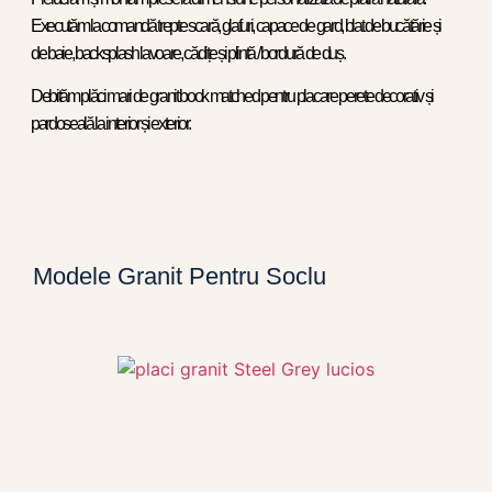
Executăm la comandă trepte scară, glafuri, capace de gard, blat de bucătărie și
de baie, backsplash lavoare, cădițe și plintă / bordură de duș.
Debităm plăci mari de granit book matched pentru placare perete decorativ și
pardoseală la interior și exterior.
Modele Granit Pentru Soclu