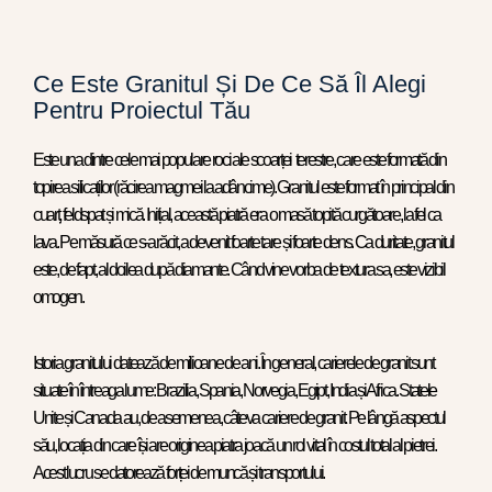
Ce Este Granitul Și De Ce Să Îl Alegi
Pentru Proiectul Tău
Este una dintre cele mai populare roci ale scoarței terestre, care este formată din
topirea silicaților (răcirea magmei la adâncime). Granitul este format în principal din
cuarț, feldspat și mică. Inițial, această piatră era o masă topită curgătoare, la fel ca
lava. Pe măsură ce s-a răcit, a devenit foarte tare și foarte dens. Ca duritate, granitul
este, de fapt, al doilea după diamante. Când vine vorba de textura sa, este vizibil
omogen.
Istoria granitului datează de milioane de ani. În general, carierele de granit sunt
situate în întreaga lume: Brazilia, Spania, Norvegia, Egipt, India și Africa. Statele
Unite și Canada au, de asemenea, câteva cariere de granit. Pe lângă aspectul
său, locația din care își are originea piatra joacă un rol vital în costul total al pietrei.
Acest lucru se datorează forței de muncă și transportului.