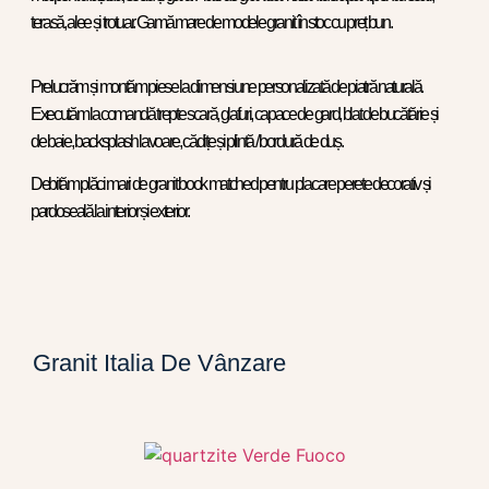
terasă, alee și trotuar. Gamă mare de modele granit în stoc cu preț bun.
Prelucrăm și montăm piese la dimensiune personalizată de piatră naturală.
Executăm la comandă trepte scară, glafuri, capace de gard, blat de bucătărie și
de baie, backsplash lavoare, cădițe și plintă / bordură de duș.
Debităm plăci mari de granit book matched pentru placare perete decorativ și
pardoseală la interior și exterior.
Granit Italia De Vânzare