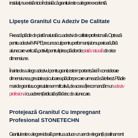
instalați, nu există nicio îndoială că granitul este o alegere excelentă.
Lipește Granitul Cu Adeziv De Calitate
Fixează plăcile de piatră naturală cu adezivi de calitate profesională. Optează
pentru adezivii MAPEI, recunoscuți pentru performanța lor superioară, fără
alunecare verticală, potriviți pentru lipirea plăcilor de
piatră naturală
de orice
dimensiune.
Înainte de a alege adezivul pentru granit, este important să iei în considerare
dimensiunea, greutatea și culoarea plăcilor pe care urmează să le fixezi. Plăcile
mari de granit au o greutate semnificativă, de aceea îți recomandăm un
adeziv
profesional
cu aderență ridicată și fără risc de alunecare.
Protejează Granitul Cu Impregnant
Profesional STONETECHN
Granitul este o alegere ideală pentru a aduce un aer de eleganță și rafinament