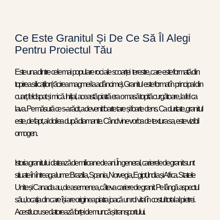
Ce Este Granitul Și De Ce Să Îl Alegi
Pentru Proiectul Tău
Este una dintre cele mai populare roci ale scoarței terestre, care este formată din
topirea silicaților (răcirea magmei la adâncime). Granitul este format în principal din
cuarț, feldspat și mică. Inițial, această piatră era o masă topită curgătoare, la fel ca
lava. Pe măsură ce s-a răcit, a devenit foarte tare și foarte dens. Ca duritate, granitul
este, de fapt, al doilea după diamante. Când vine vorba de textura sa, este vizibil
omogen.
Istoria granitului datează de milioane de ani. În general, carierele de granit sunt
situate în întreaga lume: Brazilia, Spania, Norvegia, Egipt, India și Africa. Statele
Unite și Canada au, de asemenea, câteva cariere de granit. Pe lângă aspectul
său, locația din care își are originea piatra joacă un rol vital în costul total al pietrei.
Acest lucru se datorează forței de muncă și transportului.