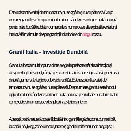
Este rezistent la variații de temperatură, nu se zgârie și nu se pătează. Drept
urmare, granitul este în topul opțiunilor atunci când vine vorba de piatră naturală
pentru baie, bucătărie, blaturi comerciale și numeroase alte aplicații la exterior și
interior. Află mai multe despre granit citind articolele din
blogul
nostru.
Granit Italia - Investiție Durabilă
Granitul a fost de mult timp una dintre alegerile preferate atât ale arhitecților și
designerilor profesioniști, cât și a persoanelor care își amenajează singure casa,
datorită gamei sale largi de culori și durabilității. Este rezistent la variații de
temperatură, nu se zgârie și nu se pătează. Drept urmare, granitul este în topul
opțiunilor atunci când vine vorba de piatră naturală pentru baie, bucătărie, blaturi
comerciale și numeroase alte aplicații la exterior și interior.
Această piatră naturală poate fi folosită într-o gamă largă de zone, cum ar fi băi,
bucătării, hol, living, zone umede, terase și grădini. Indiferent unde alegeți să-l