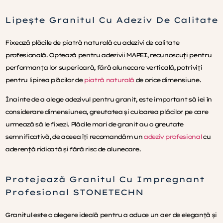
Lipește Granitul Cu Adeziv De Calitate
Fixează plăcile de piatră naturală cu adezivi de calitate
profesională. Optează pentru adezivii MAPEI, recunoscuți pentru
performanța lor superioară, fără alunecare verticală, potriviți
pentru lipirea plăcilor de
piatră naturală
de orice dimensiune.
Înainte de a alege adezivul pentru granit, este important să iei în
considerare dimensiunea, greutatea și culoarea plăcilor pe care
urmează să le fixezi. Plăcile mari de granit au o greutate
semnificativă, de aceea îți recomandăm un
adeziv profesional
cu
aderență ridicată și fără risc de alunecare.
Protejează Granitul Cu Impregnant
Profesional STONETECHN
Granitul este o alegere ideală pentru a aduce un aer de eleganță și