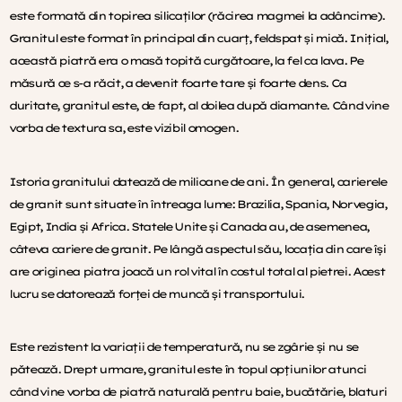
este formată din topirea silicaților (răcirea magmei la adâncime).
Granitul este format în principal din cuarț, feldspat și mică. Inițial,
această piatră era o masă topită curgătoare, la fel ca lava. Pe
măsură ce s-a răcit, a devenit foarte tare și foarte dens. Ca
duritate, granitul este, de fapt, al doilea după diamante. Când vine
vorba de textura sa, este vizibil omogen.
Istoria granitului datează de milioane de ani. În general, carierele
de granit sunt situate în întreaga lume: Brazilia, Spania, Norvegia,
Egipt, India și Africa. Statele Unite și Canada au, de asemenea,
câteva cariere de granit. Pe lângă aspectul său, locația din care își
are originea piatra joacă un rol vital în costul total al pietrei. Acest
lucru se datorează forței de muncă și transportului.
Este rezistent la variații de temperatură, nu se zgârie și nu se
pătează. Drept urmare, granitul este în topul opțiunilor atunci
când vine vorba de piatră naturală pentru baie, bucătărie, blaturi