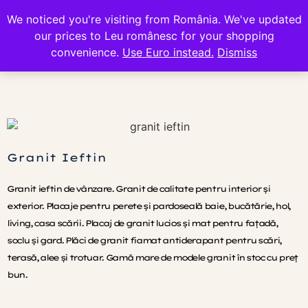
We noticed you're visiting from România. We've updated
0
our prices to Leu românesc for your shopping
convenience.
Use Euro instead.
Dismiss
Granit Ieftin
Granit ieftin de vânzare. Granit de calitate pentru interior și
exterior. Placaje pentru perete și pardoseală baie, bucătărie, hol,
living, casa scării. Placaj de granit lucios și mat pentru fațadă,
soclu și gard. Plăci de granit fiamat antiderapant pentru scări,
terasă, alee și trotuar. Gamă mare de modele granit în stoc cu preț
bun.