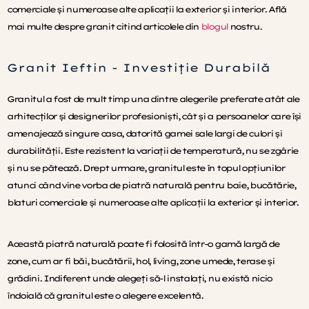
comerciale și numeroase alte aplicații la exterior și interior. Află
mai multe despre granit citind articolele din
blogul
nostru.
Granit Ieftin - Investiție Durabilă
Granitul a fost de mult timp una dintre alegerile preferate atât ale
arhitecților și designerilor profesioniști, cât și a persoanelor care își
amenajează singure casa, datorită gamei sale largi de culori și
durabilității. Este rezistent la variații de temperatură, nu se zgârie
și nu se pătează. Drept urmare, granitul este în topul opțiunilor
atunci când vine vorba de piatră naturală pentru baie, bucătărie,
blaturi comerciale și numeroase alte aplicații la exterior și interior.
Această piatră naturală poate fi folosită într-o gamă largă de
zone, cum ar fi băi, bucătării, hol, living, zone umede, terase și
grădini. Indiferent unde alegeți să-l instalați, nu există nicio
îndoială că granitul este o alegere excelentă.