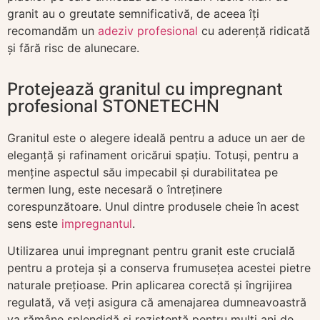
granit au o greutate semnificativă, de aceea îți
recomandăm un
adeziv profesional
cu aderență ridicată
și fără risc de alunecare.
Protejează granitul cu impregnant
profesional STONETECHN
Granitul este o alegere ideală pentru a aduce un aer de
eleganță și rafinament oricărui spațiu. Totuși, pentru a
menține aspectul său impecabil și durabilitatea pe
termen lung, este necesară o întreținere
corespunzătoare. Unul dintre produsele cheie în acest
sens este
impregnantul
.
Utilizarea unui impregnant pentru granit este crucială
pentru a proteja și a conserva frumusețea acestei pietre
naturale prețioase. Prin aplicarea corectă și îngrijirea
regulată, vă veți asigura că amenajarea dumneavoastră
va rămâne splendidă și rezistentă pentru mulți ani de