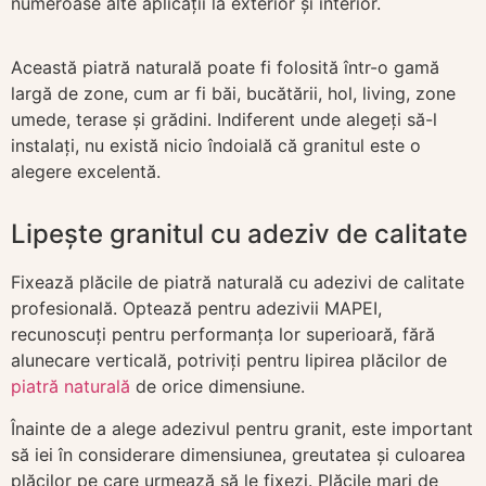
numeroase alte aplicații la exterior și interior.
Această piatră naturală poate fi folosită într-o gamă
largă de zone, cum ar fi băi, bucătării, hol, living, zone
umede, terase și grădini. Indiferent unde alegeți să-l
instalați, nu există nicio îndoială că granitul este o
alegere excelentă.
Lipește granitul cu adeziv de calitate
Fixează plăcile de piatră naturală cu adezivi de calitate
profesională. Optează pentru adezivii MAPEI,
recunoscuți pentru performanța lor superioară, fără
alunecare verticală, potriviți pentru lipirea plăcilor de
piatră naturală
de orice dimensiune.
Înainte de a alege adezivul pentru granit, este important
să iei în considerare dimensiunea, greutatea și culoarea
plăcilor pe care urmează să le fixezi. Plăcile mari de