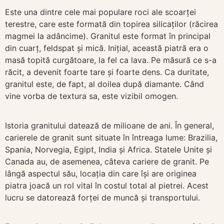
Este una dintre cele mai populare roci ale scoarței
terestre, care este formată din topirea silicaților (răcirea
magmei la adâncime). Granitul este format în principal
din cuarț, feldspat și mică. Inițial, această piatră era o
masă topită curgătoare, la fel ca lava. Pe măsură ce s-a
răcit, a devenit foarte tare și foarte dens. Ca duritate,
granitul este, de fapt, al doilea după diamante. Când
vine vorba de textura sa, este vizibil omogen.
Istoria granitului datează de milioane de ani. În general,
carierele de granit sunt situate în întreaga lume: Brazilia,
Spania, Norvegia, Egipt, India și Africa. Statele Unite și
Canada au, de asemenea, câteva cariere de granit. Pe
lângă aspectul său, locația din care își are originea
piatra joacă un rol vital în costul total al pietrei. Acest
lucru se datorează forței de muncă și transportului.