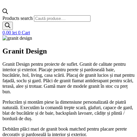
Products search
0,00
lei
0
Cart
Granit Design
Granit Design pentru proiecte de suflet. Granit de calitate pentru
interior și exterior. Placaje pentru perete și pardoseală baie,
bucătărie, hol, living, casa scării. Placaj de granit lucios și mat pentru
fațadă, soclu și gard. Plăci de granit fiamat antiderapant pentru scări,
terasă, alee și trotuar. Gamă mare de modele granit în stoc cu preț
bun.
Prelucrăm și montăm piese la dimensiune personalizată de piatră
naturală. Executăm la comandă trepte scară, glafuri, capace de gard,
blat de bucătărie și de baie, backsplash lavoare, cădițe și plintă /
bordură de duș.
Debităm plăci mari de granit book matched pentru placare perete
decorativ și pardoseală la interior și exterior.