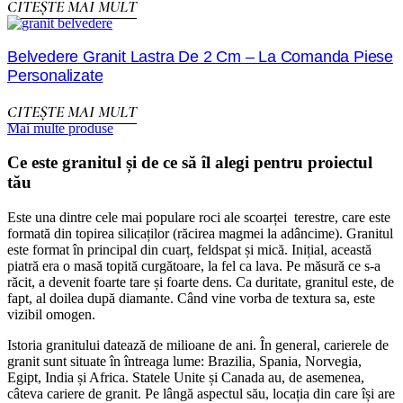
CITEȘTE MAI MULT
Belvedere Granit Lastra De 2 Cm – La Comanda Piese
Personalizate
CITEȘTE MAI MULT
Mai multe produse
Ce este granitul și de ce să îl alegi pentru proiectul
tău
Este una dintre cele mai populare roci ale scoarței terestre, care este
formată din topirea silicaților (răcirea magmei la adâncime). Granitul
este format în principal din cuarț, feldspat și mică. Inițial, această
piatră era o masă topită curgătoare, la fel ca lava. Pe măsură ce s-a
răcit, a devenit foarte tare și foarte dens. Ca duritate, granitul este, de
fapt, al doilea după diamante. Când vine vorba de textura sa, este
vizibil omogen.
Istoria granitului datează de milioane de ani. În general, carierele de
granit sunt situate în întreaga lume: Brazilia, Spania, Norvegia,
Egipt, India și Africa. Statele Unite și Canada au, de asemenea,
câteva cariere de granit. Pe lângă aspectul său, locația din care își are