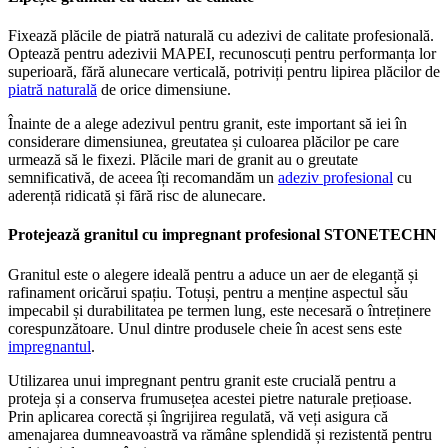
Fixează plăcile de piatră naturală cu adezivi de calitate profesională.
Optează pentru adezivii MAPEI, recunoscuți pentru performanța lor
superioară, fără alunecare verticală, potriviți pentru lipirea plăcilor de
piatră naturală
de orice dimensiune.
Înainte de a alege adezivul pentru granit, este important să iei în
considerare dimensiunea, greutatea și culoarea plăcilor pe care
urmează să le fixezi. Plăcile mari de granit au o greutate
semnificativă, de aceea îți recomandăm un
adeziv profesional
cu
aderență ridicată și fără risc de alunecare.
Protejează granitul cu impregnant profesional STONETECHN
Granitul este o alegere ideală pentru a aduce un aer de eleganță și
rafinament oricărui spațiu. Totuși, pentru a menține aspectul său
impecabil și durabilitatea pe termen lung, este necesară o întreținere
corespunzătoare. Unul dintre produsele cheie în acest sens este
impregnantul
.
Utilizarea unui impregnant pentru granit este crucială pentru a
proteja și a conserva frumusețea acestei pietre naturale prețioase.
Prin aplicarea corectă și îngrijirea regulată, vă veți asigura că
amenajarea dumneavoastră va rămâne splendidă și rezistentă pentru