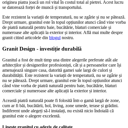
originea piatra joacă un rol vital în costul total al pietrei. Acest lucru
se datorează forței de muncă și transportului.
Este rezistent la variații de temperatură, nu se zgârie și nu se pătează.
Drept urmare, granitul este în topul opțiunilor atunci când vine vorba
de piatră naturală pentru baie, bucătărie, blaturi comerciale și
numeroase alte aplicații la exterior și interior. Află mai multe despre
granit citind articolele din
blogul
nostru.
Granit Design - investiție durabilă
Granitul a fost de mult timp una dintre alegerile preferate atât ale
arhitecților și designerilor profesioniști, cât și a persoanelor care își
amenajează singure casa, datorită gamei sale largi de culori și
durabilității. Este rezistent la variații de temperatură, nu se zgârie și
nu se pătează. Drept urmare, granitul este în topul opțiunilor atunci
când vine vorba de piatră naturală pentru baie, bucătărie, blaturi
comerciale și numeroase alte aplicații la exterior și interior.
Această piatră naturală poate fi folosită într-o gamă largă de zone,
cum ar fi băi, bucătării, hol, living, zone umede, terase și grădini.
Indiferent unde alegeți să-l instalați, nu există nicio îndoială că
granitul este o alegere excelentă.
Lipește granitul cu adeziv de calitate