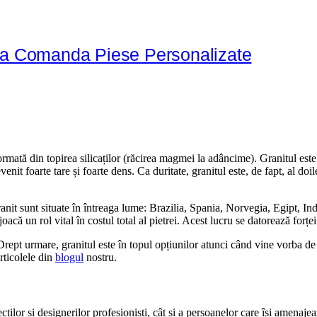
 La Comanda Piese Personalizate
rmată din topirea silicaților (răcirea magmei la adâncime). Granitul este f
venit foarte tare și foarte dens. Ca duritate, granitul este, de fapt, al d
granit sunt situate în întreaga lume: Brazilia, Spania, Norvegia, Egipt, I
joacă un rol vital în costul total al pietrei. Acest lucru se datorează forț
. Drept urmare, granitul este în topul opțiunilor atunci când vine vorba d
articolele din
blogul
nostru.
cților și designerilor profesioniști, cât și a persoanelor care își amenajea