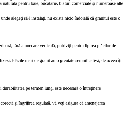
ră naturală pentru baie, bucătărie, blaturi comerciale și numeroase alte
unde alegeți să-l instalați, nu există nicio îndoială că granitul este o
ară, fără alunecare verticală, potriviți pentru lipirea plăcilor de
ixezi. Plăcile mari de granit au o greutate semnificativă, de aceea îți
i durabilitatea pe termen lung, este necesară o întreținere
corectă și îngrijirea regulată, vă veți asigura că amenajarea