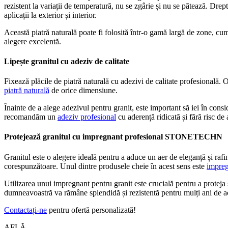
rezistent la variații de temperatură, nu se zgârie și nu se pătează. Drep
aplicații la exterior și interior.
Această piatră naturală poate fi folosită într-o gamă largă de zone, cum a
alegere excelentă.
Lipește granitul cu adeziv de calitate
Fixează plăcile de piatră naturală cu adezivi de calitate profesională. 
piatră naturală
de orice dimensiune.
Înainte de a alege adezivul pentru granit, este important să iei în consi
recomandăm un
adeziv profesional
cu aderență ridicată și fără risc de
Protejează granitul cu impregnant profesional STONETECHN
Granitul este o alegere ideală pentru a aduce un aer de eleganță și rafi
corespunzătoare. Unul dintre produsele cheie în acest sens este
impreg
Utilizarea unui impregnant pentru granit este crucială pentru a proteja 
dumneavoastră va rămâne splendidă și rezistentă pentru mulți ani de a
Contactați-ne
pentru ofertă personalizată!
AFLĂ