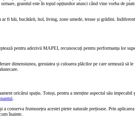
t urmare, granitul este în topul opțiunilor atunci când vine vorba de piat
r fi băi, bucătării, hol, living, zone umede, terase și grădini. Indiferent 
Optează pentru adezivii MAPEI, recunoscuți pentru performanța lor superio
derare dimensiunea, greutatea și culoarea plăcilor pe care urmează să le f
 alunecare.
nament oricărui spațiu. Totuși, pentru a menține aspectul său impecabil ș
nantul
.
și a conserva frumusețea acestei pietre naturale prețioase. Prin aplicarea 
cum înainte.