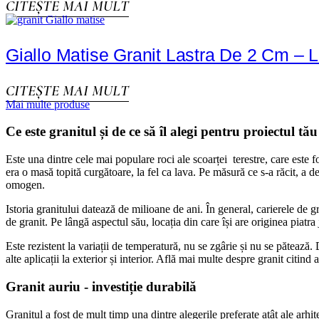
CITEȘTE MAI MULT
Giallo Matise Granit Lastra De 2 Cm –
CITEȘTE MAI MULT
Mai multe produse
Ce este granitul și de ce să îl alegi pentru proiectul tău
Este una dintre cele mai populare roci ale scoarței terestre, care este fo
era o masă topită curgătoare, la fel ca lava. Pe măsură ce s-a răcit, a de
omogen.
Istoria granitului datează de milioane de ani. În general, carierele de 
de granit. Pe lângă aspectul său, locația din care își are originea piatra 
Este rezistent la variații de temperatură, nu se zgârie și nu se pătează
alte aplicații la exterior și interior. Află mai multe despre granit citind 
Granit auriu - investiție durabilă
Granitul a fost de mult timp una dintre alegerile preferate atât ale arhite