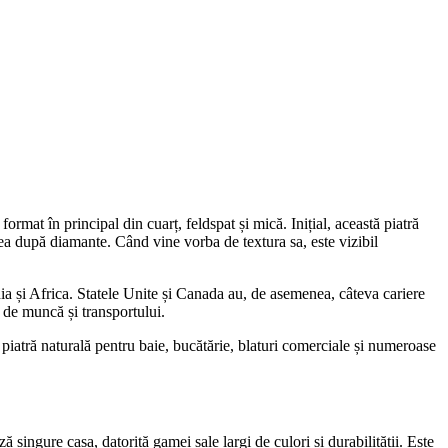
ormat în principal din cuarț, feldspat și mică. Inițial, această piatră
oilea după diamante. Când vine vorba de textura sa, este vizibil
ndia și Africa. Statele Unite și Canada au, de asemenea, câteva cariere
ei de muncă și transportului.
e piatră naturală pentru baie, bucătărie, blaturi comerciale și numeroase
ză singure casa, datorită gamei sale largi de culori și durabilității. Este