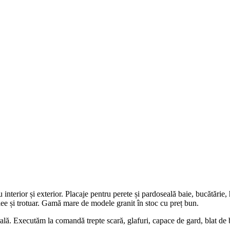
nterior și exterior. Placaje pentru perete și pardoseală baie, bucătărie, h
 alee și trotuar. Gamă mare de modele granit în stoc cu preț bun.
ă. Executăm la comandă trepte scară, glafuri, capace de gard, blat de bu