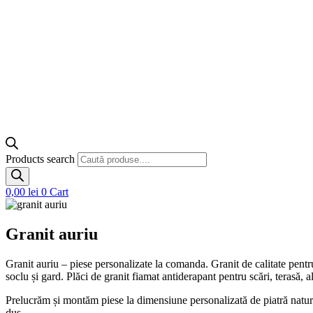
Products search
0,00
lei
0
Cart
Granit auriu
Granit auriu – piese personalizate la comanda. Granit de calitate pentru i
soclu și gard. Plăci de granit fiamat antiderapant pentru scări, terasă,
Prelucrăm și montăm piese la dimensiune personalizată de piatră natural
duș.